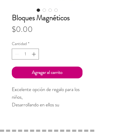
Bloques Magnéticos
Precio
$0.00
Cantidad
*
Agregar al carrito
Excelente opción de regalo para los
niños,
Desarrollando en ellos su
imaginación y creatividad.
Liga de compra
➡️➡️https://www.mercadolibre.com.