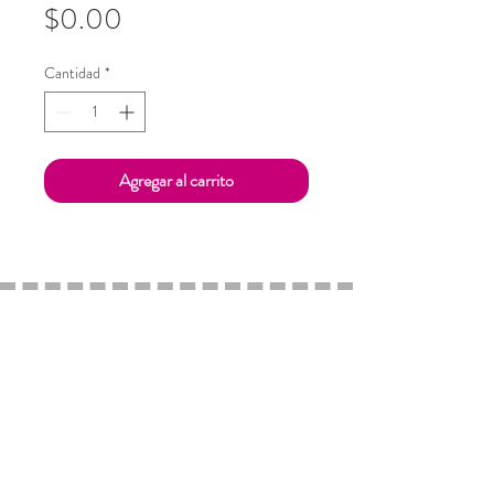
Precio
$0.00
Cantidad
*
Agregar al carrito
Cambios y Devoluciones
Aviso de Privacidad
Nosotros
Contacto