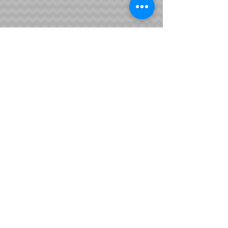
Cambios y Devoluciones
Aviso de Privacidad
Nosotros
Contacto
Horarios de Atención:
L-V:
9:00 am a 7:00 pm
​​ S y D:
10:00 am - 1:00 pm