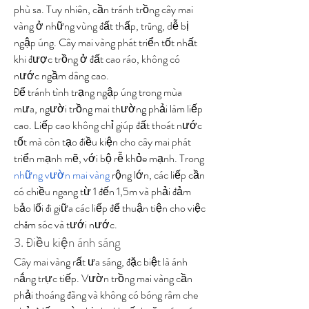
phù sa. Tuy nhiên, cần tránh trồng cây mai 
vàng ở những vùng đất thấp, trũng, dễ bị 
ngập úng. Cây mai vàng phát triển tốt nhất 
khi được trồng ở đất cao ráo, không có 
nước ngầm dâng cao.
Để tránh tình trạng ngập úng trong mùa 
mưa, người trồng mai thường phải làm liếp 
cao. Liếp cao không chỉ giúp đất thoát nước 
tốt mà còn tạo điều kiện cho cây mai phát 
triển mạnh mẽ, với bộ rễ khỏe mạnh. Trong 
những vườn mai vàng
 rộng lớn, các liếp cần 
có chiều ngang từ 1 đến 1,5m và phải đảm 
bảo lối đi giữa các liếp để thuận tiện cho việc 
chăm sóc và tưới nước.
3. Điều kiện ánh sáng
Cây mai vàng rất ưa sáng, đặc biệt là ánh 
nắng trực tiếp. Vườn trồng mai vàng cần 
phải thoáng đãng và không có bóng râm che 