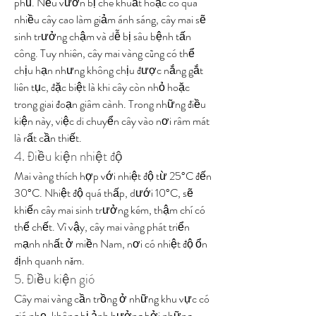
phủ. Nếu vườn bị che khuất hoặc có quá 
nhiều cây cao làm giảm ánh sáng, cây mai sẽ 
sinh trưởng chậm và dễ bị sâu bệnh tấn 
công. Tuy nhiên, cây mai vàng cũng có thể 
chịu hạn nhưng không chịu được nắng gắt 
liên tục, đặc biệt là khi cây còn nhỏ hoặc 
trong giai đoạn giâm cành. Trong những điều 
kiện này, việc di chuyển cây vào nơi râm mát 
là rất cần thiết.
4. Điều kiện nhiệt độ
Mai vàng thích hợp với nhiệt độ từ 25°C đến 
30°C. Nhiệt độ quá thấp, dưới 10°C, sẽ 
khiến cây mai sinh trưởng kém, thậm chí có 
thể chết. Vì vậy, cây mai vàng phát triển 
mạnh nhất ở miền Nam, nơi có nhiệt độ ổn 
định quanh năm.
5. Điều kiện gió
Cây mai vàng cần trồng ở những khu vực có 
gió nhẹ, không bị ảnh hưởng bởi những 