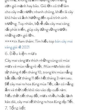
cơn gió mạnh hay bão. Gió lớn có thể làm 
cho cây mất nước nhanh chóng, khiến lá cây 
khô héo và ảnh hưởng đến quá trình sinh 
trưởng. Tuy nhiên, bộ rễ của cây mai vàng 
rất phát triển, giúp cây đứng vững trước 
những cơn gió lớn.
====>> Xem thêm: Tìm hiểu top 
bán cây mai 
vàng giá rẻ 2021
6. Điều kiện mưa
Cây mai vàng ưa thích những vùng có mùa 
mưa và mùa nắng rõ rệt. Mùa mưa kéo dài 
từ tháng 4 đến tháng 10, trong khi mùa nắng 
bắt đầu từ tháng 11 đến hết tháng 3 năm sau. 
Để cây mai ra hoa đúng mùa Tết, cần có nắng 
ấm và thời tiết khô ráo vào dịp cuối năm. 
Nếu thời tiết thay đổi, mưa nhiều hoặc lạnh 
kéo dài, cây mai sẽ không ra hoa đúng dịp Tết.
7. Tổng kết