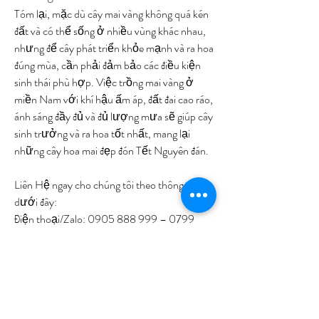
Tóm lại, mặc dù cây mai vàng không quá kén 
đất và có thể sống ở nhiều vùng khác nhau, 
nhưng để cây phát triển khỏe mạnh và ra hoa 
đúng mùa, cần phải đảm bảo các điều kiện 
sinh thái phù hợp. Việc trồng mai vàng ở 
miền Nam với khí hậu ấm áp, đất đai cao ráo, 
ánh sáng đầy đủ và đủ lượng mưa sẽ giúp cây 
sinh trưởng và ra hoa tốt nhất, mang lại 
những cây hoa mai đẹp đón Tết Nguyên đán.
Liên Hệ ngay cho chúng tôi theo thông tin 
dưới đây:
Điện thoại/Zalo: 0905 888 999 – 0799 
888 999 – 0888777777
Email: 
Vuonmaihoanglong@gmail.com
Facebook: Vườn mai Hoàng Long
Địa chỉ: Tân Thiềng, Chợ Lách, Bến Tre.