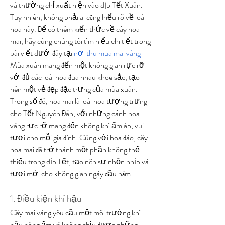
và thường chỉ xuất hiện vào dịp Tết Xuân. 
Tuy nhiên, không phải ai cũng hiểu rõ về loài 
hoa này. Để có thêm kiến thức về cây hoa 
mai, hãy cùng chúng tôi tìm hiểu chi tiết trong 
bài viết dưới đây tại 
nơi thu mua mai vàng
Mùa xuân mang đến một không gian rực rỡ 
với đủ các loài hoa đua nhau khoe sắc, tạo 
nên một vẻ đẹp đặc trưng của mùa xuân. 
Trong số đó, hoa mai là loài hoa tượng trưng 
cho Tết Nguyên Đán, với những cánh hoa 
vàng rực rỡ mang đến không khí ấm áp, vui 
tươi cho mỗi gia đình. Cùng với hoa đào, cây 
hoa mai đã trở thành một phần không thể 
thiếu trong dịp Tết, tạo nên sự nhộn nhịp và 
tươi mới cho không gian ngày đầu năm.
1. Điều kiện khí hậu
Cây mai vàng yêu cầu một môi trường khí 
hậu nóng ẩm và không chịu được những 