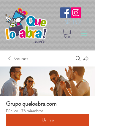
Síguenos
Grupos
Grupo queloabra.com
Público
·
76 miembros
Unirse