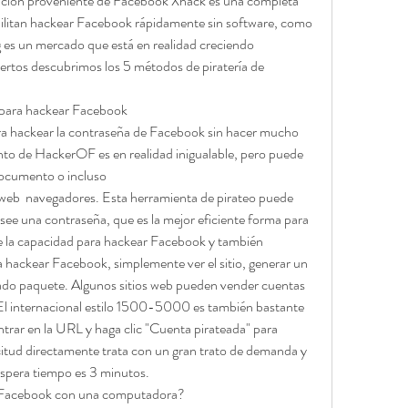
zación proveniente de Facebook Xhack es una completa 
litan hackear Facebook rápidamente sin software, como 
s un mercado que está en realidad creciendo 
rtos descubrimos los 5 métodos de piratería de 
 para hackear Facebook
 hackear la contraseña de Facebook sin hacer mucho 
nto de HackerOF es en realidad inigualable, pero puede 
 documento o incluso
eb  navegadores. Esta herramienta de pirateo puede 
ee una contraseña, que es la mejor eficiente forma para 
e la capacidad para hackear Facebook y también 
a hackear Facebook, simplemente ver el sitio, generar un 
iado paquete. Algunos sitios web pueden vender cuentas 
El internacional estilo 1500-5000 es también bastante 
ntrar en la URL y haga clic "Cuenta pirateada" para 
itud directamente trata con un gran trato de demanda y 
espera tiempo es 3 minutos.
Facebook con una computadora?