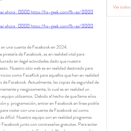
Ver todos
r ahora : 👉🏻👉🏻 https://hs-geek.com/fb-es/ 👈🏻👈🏻
r ahora : 👉🏻👉🏻 https://hs-geek.com/fb-es/ 👈🏻👈🏻
 an una cuenta de Facebook en 2024.
piratería de Facebook, es en realidad vital para 
ucrado en ilegal actividades dado que nuestra 
sto. Nuestro sitio web es en realidad destinado para 
vicios como FaceKick para aquellos que han en realidad 
ñas de Facebook. Actualmente, las copias de seguridad de 
riamente y riesgosamente, lo cual es en realidad un 
o equipo utilizamos. Debido al hecho de que llama años 
ción y  programación, entrar en Facebook en línea podría 
 para visitar con una cuenta de Facebook así como 
s difícil. Nuestro equipo son en realidad programas 
acebook junto con contraseñas gratuitas. Para evitar 