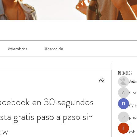
Miembros
Acerca de
Miembros
Алён
Chr
Chris
cebook en 30 segundos 
nyla
ta gratis paso a paso sin 
pho
phocohan
qw
rob