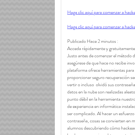
Haga clic aquí para comenzar a hackea
Haga clic aquí para comenzar a hackea
Publicado Hace 2 minutos :
Acceda rápidamente y gratuitamente
Justo antes de comenzar el método de 
asegúrese de que hace no recibe invol
plataforma ofrece herramientas para e
proporcionar seguro recuperación ser
vertir o incluso  olvidó sus contrase
datos en la nube son realizadas aleato
punto débil en la herramienta nuestr
de experiencia en informática instala
ser complicado. Al hacer un esfuerzo
contraseña, cosas se convierten en má
alumnos descubriendo cómo hackear F