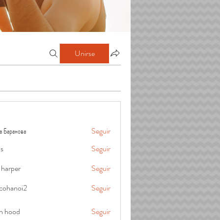
Unirse
а Баранова
Seguir
is
Seguir
 harper
Seguir
cohanoi2
Seguir
oi2
in hood
Seguir