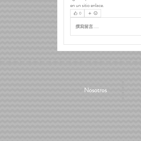
en un sitio enlace. 
0
撰寫留言......
Nosotros