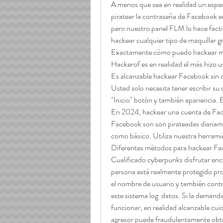
A menos que sea en realidad un especi
piratear la contraseña de Facebook en
pero nuestro panel FLM lo hace facti
hackear cualquier tipo de maquillar g
Exactamente cómo puedo hackear mi 
Hackerof es en realidad el más hizo u
Es alcanzable hackear Facebook sin de
Usted solo necesita tener escribir su
"Inicio" botón y también apariencia. 
En 2024, hackear una cuenta de Faceb
Facebook son son pirateadas diariam
como básico. Utiliza nuestra herrami
Diferentes métodos para hackear Fa
Cualificado cyberpunks disfrutar enco
persona está realmente protegido prov
el nombre de usuario y también contr
este sistema log  datos. Si la deman
funcionar, en realidad alcanzable cu
agresor puede fraudulentamente obte