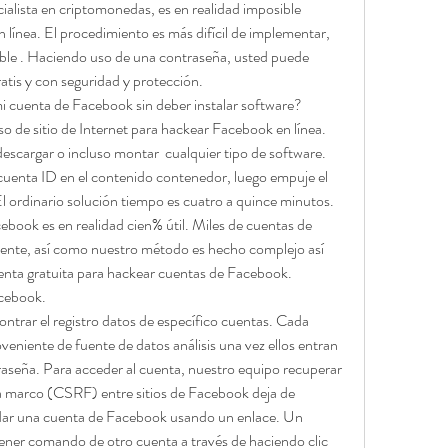
alista en criptomonedas, es en realidad imposible 
 línea. El procedimiento es más difícil de implementar, 
ble . Haciendo uso de una contraseña, usted puede 
ratis y con seguridad y protección.
cuenta de Facebook sin deber instalar software?
so de sitio de Internet para hackear Facebook en línea. 
scargar o incluso montar  cualquier tipo de software. 
 cuenta ID en el contenido contenedor, luego empuje el 
El ordinario solución tiempo es cuatro a quince minutos. 
ook es en realidad cien% útil. Miles de cuentas de 
ente, así como nuestro método es hecho complejo así 
enta gratuita para hackear cuentas de Facebook.
cebook.
ntrar el registro datos de específico cuentas. Cada 
eniente de fuente de datos análisis una vez ellos entran 
aseña. Para acceder al cuenta, nuestro equipo recuperar 
da marco (CSRF) entre sitios de Facebook deja de 
idar una cuenta de Facebook usando un enlace. Un 
ner comando de otro cuenta a través de haciendo clic 