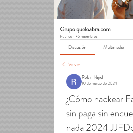
Grupo queloabra.com
Público
·
76 miembros
Discusión
Multimedia
Volver
Robin Nigel
10 de marzo de 2024
¿Cómo hackear Fa
sin paga sin encues
nada 2024 JJFD