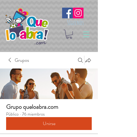
Síguenos
Grupos
Grupo queloabra.com
Público
·
76 miembros
Unirse