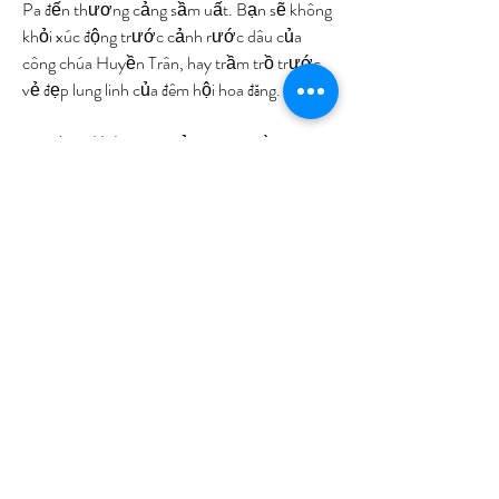
Pa đến thương cảng sầm uất. Bạn sẽ không 
khỏi xúc động trước cảnh rước dâu của 
công chúa Huyền Trân, hay trầm trồ trước 
vẻ đẹp lung linh của đêm hội hoa đăng.
Loại hình:
 Thực cảnh ngoài trời.
Điểm nổi bật:
 500+ diễn viên, sân khấu 
25.000m², tái hiện lịch sử – văn hóa 
Hội An qua 5 chương.
Địa điểm:
 Công viên Ấn Tượng Hội An.
9. Tata Show (Nha Trang): 
Câu Chuyện Phép Màu Giữa 
Vịnh Biển
"Tata Show" là một bữa tiệc của âm thanh, 
ánh sáng và kỹ xảo. Câu chuyện về nàng 
công chúa Tata được kể bằng những màn 
trình diễn hoành tráng, với sự tham gia của 