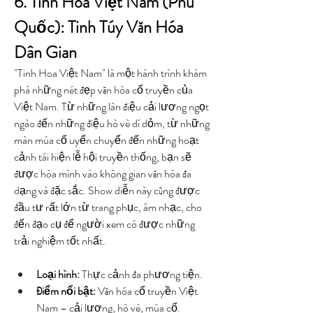
6. Tinh Hoa Việt Nam (Phú 
Quốc): Tinh Túy Văn Hóa 
Dân Gian
"Tinh Hoa Việt Nam" là một hành trình khám 
phá những nét đẹp văn hóa cổ truyền của 
Việt Nam. Từ những làn điệu cải lương ngọt 
ngào đến những điệu hò vè dí dỏm, từ những 
màn múa cổ uyển chuyển đến những hoạt 
cảnh tái hiện lễ hội truyền thống, bạn sẽ 
được hòa mình vào không gian văn hóa đa 
dạng và đặc sắc. Show diễn này cũng được 
đầu tư rất lớn từ trang phục, âm nhạc, cho 
đến đạo cụ để người xem có được những 
trải nghiệm tốt nhất.
Loại hình:
 Thực cảnh đa phương tiện.
Điểm nổi bật:
 Văn hóa cổ truyền Việt 
Nam – cải lương, hò vè, múa cổ.