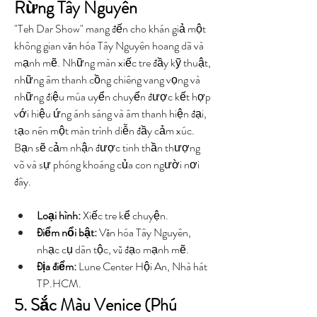
Rừng Tây Nguyên
"Teh Dar Show" mang đến cho khán giả một 
không gian văn hóa Tây Nguyên hoang dã và 
mạnh mẽ. Những màn xiếc tre đầy kỹ thuật, 
những âm thanh cồng chiêng vang vọng và 
những điệu múa uyển chuyển được kết hợp 
với hiệu ứng ánh sáng và âm thanh hiện đại, 
tạo nên một màn trình diễn đầy cảm xúc. 
Bạn sẽ cảm nhận được tinh thần thượng 
võ và sự phóng khoáng của con người nơi 
đây.
Loại hình:
 Xiếc tre kể chuyện.
Điểm nổi bật:
 Văn hóa Tây Nguyên, 
nhạc cụ dân tộc, vũ đạo mạnh mẽ.
Địa điểm:
 Lune Center Hội An, Nhà hát 
TP.HCM.
5. Sắc Màu Venice (Phú 