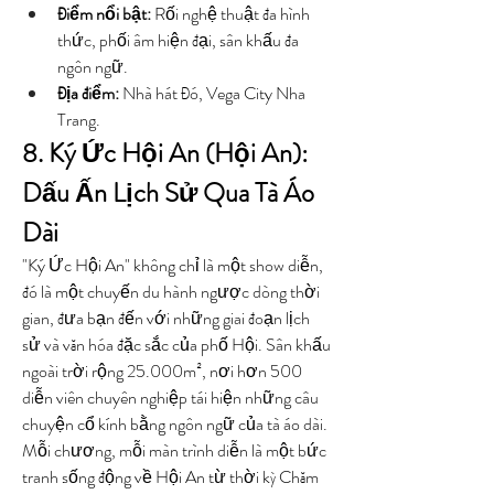
Điểm nổi bật:
 Rối nghệ thuật đa hình 
thức, phối âm hiện đại, sân khấu đa 
ngôn ngữ.
Địa điểm:
 Nhà hát Đó, Vega City Nha 
Trang.
8. Ký Ức Hội An (Hội An): 
Dấu Ấn Lịch Sử Qua Tà Áo 
Dài
"Ký Ức Hội An" không chỉ là một show diễn, 
đó là một chuyến du hành ngược dòng thời 
gian, đưa bạn đến với những giai đoạn lịch 
sử và văn hóa đặc sắc của phố Hội. Sân khấu 
ngoài trời rộng 25.000m², nơi hơn 500 
diễn viên chuyên nghiệp tái hiện những câu 
chuyện cổ kính bằng ngôn ngữ của tà áo dài. 
Mỗi chương, mỗi màn trình diễn là một bức 
tranh sống động về Hội An từ thời kỳ Chăm 