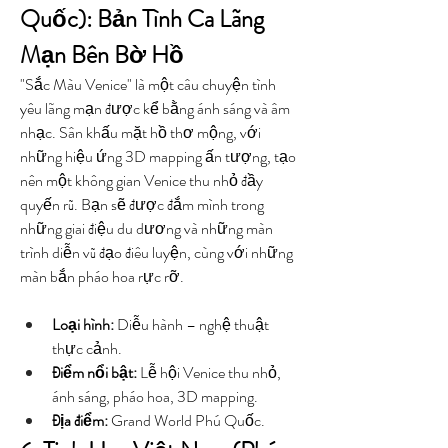
Quốc): Bản Tình Ca Lãng 
Mạn Bên Bờ Hồ
"Sắc Màu Venice" là một câu chuyện tình 
yêu lãng mạn được kể bằng ánh sáng và âm 
nhạc. Sân khấu mặt hồ thơ mộng, với 
những hiệu ứng 3D mapping ấn tượng, tạo 
nên một không gian Venice thu nhỏ đầy 
quyến rũ. Bạn sẽ được đắm mình trong 
những giai điệu du dương và những màn 
trình diễn vũ đạo điêu luyện, cùng với những 
màn bắn pháo hoa rực rỡ.
Loại hình:
 Diễu hành – nghệ thuật 
thực cảnh.
Điểm nổi bật:
 Lễ hội Venice thu nhỏ, 
ánh sáng, pháo hoa, 3D mapping.
Địa điểm:
 Grand World Phú Quốc.