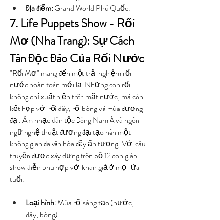
Địa điểm:
 Grand World Phú Quốc.
7. Life Puppets Show - Rối 
Mơ (Nha Trang): Sự Cách 
Tân Độc Đáo Của Rối Nước
"Rối Mơ" mang đến một trải nghiệm rối 
nước hoàn toàn mới lạ. Những con rối 
không chỉ xuất hiện trên mặt nước, mà còn 
kết hợp với rối dây, rối bóng và múa đương 
đại. Âm nhạc dân tộc Đông Nam Á và ngôn 
ngữ nghệ thuật đương đại tạo nên một 
không gian đa văn hóa đầy ấn tượng. Với câu 
truyện được xây dựng trên bộ 12 con giáp, 
show diễn phù hợp với khán giả ở mọi lứa 
tuổi.
Loại hình:
 Múa rối sáng tạo (nước, 
dây, bóng).