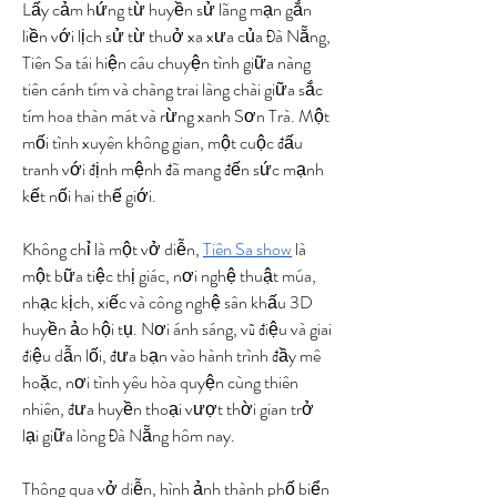
Lấy cảm hứng từ huyền sử lãng mạn gắn 
liền với lịch sử từ thuở xa xưa của Đà Nẵng, 
Tiên Sa tái hiện câu chuyện tình giữa nàng 
tiên cánh tím và chàng trai làng chài giữa sắc 
tím hoa thàn mát và rừng xanh Sơn Trà. Một 
mối tình xuyên không gian, một cuộc đấu 
tranh với định mệnh đã mang đến sức mạnh 
kết nối hai thế giới.
Không chỉ là một vở diễn, 
Tiên Sa show
 là 
một bữa tiệc thị giác, nơi nghệ thuật múa, 
nhạc kịch, xiếc và công nghệ sân khấu 3D 
huyền ảo hội tụ. Nơi ánh sáng, vũ điệu và giai 
điệu dẫn lối, đưa bạn vào hành trình đầy mê 
hoặc, nơi tình yêu hòa quyện cùng thiên 
nhiên, đưa huyền thoại vượt thời gian trở 
lại giữa lòng Đà Nẵng hôm nay.
Thông qua vở diễn, hình ảnh thành phố biển 