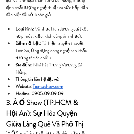
lịch và lãnh đạo thành phố Đà Nẵng, khẳng 
định chất lượng nghệ thuật và sức hấp dẫn 
đặc biệt đối với khán giả.
Loại hình:
 Vũ nhạc kịch đương đại (kết 
hợp múa, xiếc, kịch cùng âm nhạc).
Điểm nổi bật:
 Tái hiện truyền thuyết 
Tiên Sa, ứng dụng công nghệ sân khấu 
tương tác đa chiều.
Địa điểm:
 Nhà hát Trưng Vương, Đà 
Nẵng.
Thông tin liên hệ đặt vé: 
Website: 
Tiensashow.com
Hotline: 0905.09.09.09
3. À Ố Show (TP.HCM & 
Hội An): Sự Hòa Quyện 
Giữa Làng Quê Và Phố Thị
"À Ố Show" là sự kết hợp độc đáo giữa xiếc 