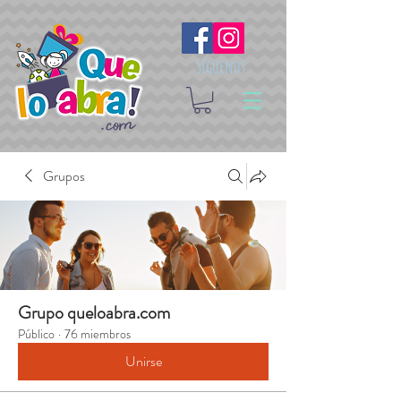
Síguenos
Grupos
Grupo queloabra.com
Público
·
76 miembros
Unirse