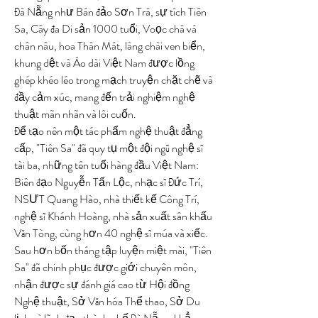
Đà Nẵng như Bán đảo Sơn Trà, sự tích Tiên 
Sa, Cây đa Di sản 1000 tuổi, Voọc chà vá 
chân nâu, hoa Thàn Mát, làng chài ven biển, 
khung dệt và Áo dài Việt Nam được lồng 
ghép khéo léo trong mạch truyện chặt chẽ và 
đầy cảm xúc, mang đến trải nghiệm nghệ 
thuật mãn nhãn và lôi cuốn.
Để tạo nên một tác phẩm nghệ thuật đẳng 
cấp, "Tiên Sa" đã quy tụ một đội ngũ nghệ sĩ 
tài ba, những tên tuổi hàng đầu Việt Nam: 
Biên đạo Nguyễn Tấn Lộc, nhạc sĩ Đức Trí, 
NSƯT Quang Hào, nhà thiết kế Công Trí, 
nghệ sĩ Khánh Hoàng, nhà sản xuất sân khấu 
Văn Tòng, cùng hơn 40 nghệ sĩ múa và xiếc. 
Sau hơn bốn tháng tập luyện miệt mài, "Tiên 
Sa" đã chinh phục được giới chuyên môn, 
nhận được sự đánh giá cao từ Hội đồng 
Nghệ thuật, Sở Văn hóa Thể thao, Sở Du 