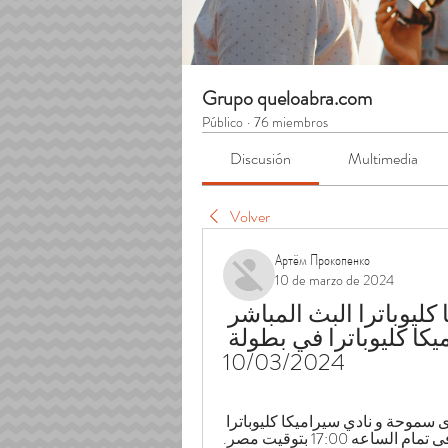
Grupo queloabra.com
Público
·
76 miembros
Discusión
Multimedia
Volver
Артём Прокопенко
10 de marzo de 2024
((لايف سبورت)) سموحة سيراميكا كليوباترا البث المباشر 
نتيجة مباراة فريقي سموحة و سيراميكا كليوباترا في بطولة 
10/03/2024
قبل ٩ ساعات — يلتقى اليوم 2024-03-10 كلا من نادى سموحة و نادي سيراميكا كليوباترا 
عه 17:00 بتوقيت مصر