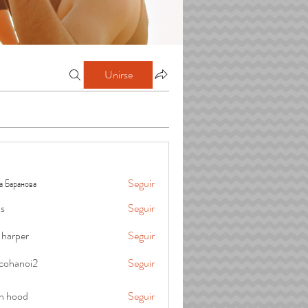
Unirse
а Баранова
Seguir
is
Seguir
 harper
Seguir
cohanoi2
Seguir
oi2
in hood
Seguir