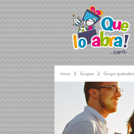
Inicio
Grupos
Grupo queloabr