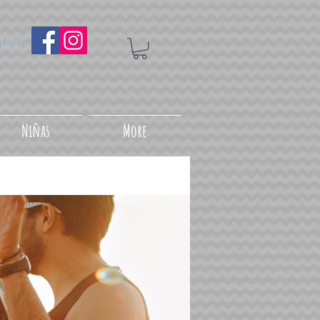
uenos
Niñas
More