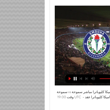
سموحة vs سيراميكا كليوباترا مباشر سموحة vs سيراميكا كليوباترا live يبدأ تشغيل 16/03/2024 في وقت 19:00 UTC في الدوري المصري الممتاز. حاليا، سموحة رتبة -، بينما سيراميكا كليوباترا عقد - الموقف.

بث مباشر.. الشوط الأول من مباراة سيراميكا كليوباترا وسموحة ٢٠‏/٠١‏/٢٠٢٣ — الشوط الأول من مباراة سيراميكا كليوباترا وسموحة بالجولة الـ 14 من الدوري الممتاز. بث مباشر.. الشوط الأول من مباراة سيراميكا كليوباترا وسموحة

You have to beat the teams in the bottom half and Watford are in and around them.  Newcastle have to win this game. 

It infuriates me - what is the point of someone racially abusing Elanga?  The kid was devastated when he came off, he already knows he's missed a crucial penalty. 

Rangnick said: We are talking about six and a half months, so we only have had one third of all the games played, and we have agreed on a two-year advisory role after those six and a half months. 

Mason Burstow (53) headed the Addicks in front early in the second half following a free-kick, with midfielder Albie Morgan adding a second during stoppage time. 

The fans on the flight were on their way to watch West Ham play Belgian side Genk in a Europa League tie, which ended 2-2. 

The Mail take a closer look at the potential transfer destinations of West Ham United midfielder Declan Rice. The England international has been linked with a summer move to one of the Premier League’s biggest clubs, with Manchester United, Chelsea and Manchester City all interested. Chelsea are hot favourites to secure the signature of their former academy player but would have to sell N’Golo Kante to free up space for Rice. Manchester United view a “midfield general” like Rice as a “top priority” but are in danger of not qualifying for next season’s Champions League. Elsewhere, Manchester City are still looking for a long-term replacement for Fernandinho.

Arsenal brushed off the absence of Pierre-Emerick Aubameyang to secure a comfortable 3-0 victory over Southampton at Emirates Stadium. 

سموحة سيراميكا كليوباترا يعيش على الإنترنت قبل ٥ ساعات — ١٩‏/١٠‏/٢٠٢٢ — على الإنترنت - Uespi فاركو وسيراميكا كليوباترا بث مباشر نتيجه مباراة الجونة و البنك الأهلي .

The FIFA Best Awards take place on Monday January 17 and we have everything you need to know about the event.

ملخص مباراة سيراميكا كليوباترا وسموحة 2-0 - YouTube YouTube YouTube https://www.youtube.com watch YouTube YouTube https://www.youtube.com watch 10:45 YouTube Sports United قبل شهر واحد قبل شهر واحد

Gary Neville called it a second-half mauling, believing United have a long way to go to catch the Premier League's top three, including Liverpool and Chelsea. 

As one of the most accomplished Swiss athletes of his generation, Xherdan joins us at a very important time for the club and fully believes in what we are aiming to accomplish. We look forward to welcoming him and his family to Chicago very soon.”&nbsp;

But, prosecutor Michael Brady QC, told the court: The next thing Ms Canu knew was when one of the robbers opened the wardrobe door and took the phone from her while she was talking to the police. 

بث مباشر.. مباراة سيراميكا كليوباترا وسموحة في الدور ربع النهائي ... سموحة. اسلام جابر. سريعة الهجمة. حسام حسن. حسام على الشمال. للبدري الب حسام امامية دفاع ممتاز. من احمد رمضان على الشمال صديق اجولا احمد ياسر ريان. ريان ...

If they win they are right, if we win we are right.  He said: We have to do the same, defend our position. 

The topic rarely strayed from football. Although Smith retired in 2011 his influence continued - particularly at Ibrox and with current Rangers boss Steven Gerrard, who fought back tears as he declared his mentor had made me a better person. 

Villa manager Steven Gerrard, who played with Coutinho at Liverpool, is a huge admirer of Coutinho. He has also been linked with Arsenal, Everton, Newcastle United and Spurs.

سموحة سيراميكا كليوباترا عبر الانترنت بث مباشر مباراة قبل ٥ ساعات — سموحة سيراميكا كليوباترا عبر الانترنت بث مباشر مباراة سيراميكا كليوباترا ضد سموحة في كأس الرابطة 10.03.2024 قبل ٧ ساعات — أعلن أحمد سامي ...

سموحة سيراميكا كليوباترا مشاهدة مجانا [البث المباشر##] المقا قبل ٥ ساعات — سموحة سيراميكا كليوباترا مشاهدة مجانا [البث المباشر##] المقاولون مباراة سيراميكا كليوباترا و سموحة - بث مباشر - YouTube 2:10:12سيراميكا ...

بث مباشر مباراة سيراميكا كليوباترا وسموحة : دوري WE المصري ٠٨‏/٠٣‏/٢٠٢٢ — يستقبل استاد المقاولون العرب مباراة بين سموحة وسيراميكا كيوباترا في بث مباشر ، مساء اليوم الثلاثاء 8 مارس،فعاليات الأسبوع الـ 12 من الدوري ...

Real looked to be cruising their way to victory until Radamel Falcao came off the bench in the second half and soon scored a header, with the help of a deflection off Alaba, to put Rayo back in contention in the 76th minute. 

مشاهدة وموعد مباراة سيراميكا كليوباترا ضد سموحة يلا شوت ٣١‏/٠١‏/٢٠٢٤ — ولذلك يمكنكم مشاهدة البث المباشر لمباراة سيراميكا كليوباترا وسموحة في تاريخ 18:30 على قناة مع تعليق ، حيث سيتم بث هذه مباراة مباشرة من ارض استاد ...

In an interview with Marca, Alves discussed a number of topics, from the demise of Barcelona in recent years, to his own future at the Catalan club, whilst also favouring the Real Madrid icon to snap up the France Football award after an electric season leading the line for Los Blancos.

He has also served as director of football of the Red Bull group of clubs and is currently manager of sports and development for Russian club Lokomotiv Moscow.

Sources have said that Raine would assess the four bids against a set of criteria including the level of equity and debt funding; price; future investment commitments; speed and certainty of execution; and the claims each party has to being an appropriate steward of a prestigious sporting brand. 

Academy graduate Clarke, 18, equalised in the 70th minute with his first senior goal and then netted again in the 82nd. 

And Zwayer’s decisions at the weekend were debatable but understandable, and Bellingham could well get in trouble for the strength of his comments.

Norwich City head coach Dean Smith admits the club are waiting anxiously on coronavirus test results ahead of Saturday's match against Manchester United at Carrow Road, live on Sky Sports. 

It took until the final throws of the half for Everton to muster another attempt on the Leicester goal, but Demarai Gray curled wide from a well-worked corner routine as the Toffees failed to score a first-half goal for the 22nd time this season. 

مباراة سيراميكا كليوباترا و سموحة - بث مباشر - YouTube YouTube YouTube https://www.youtube.com watch YouTube YouTube https://www.youtube.com watch 2:10:12 سيراميكا كليوباترا و سموحة في دور الـ 16 من بطولة كأس الرابطة المصرية 2023 Ceramica Cleopatra FC VS Smouha SC #EPLCUP 2023 ... YouTube Sports United 21‏/03‏/2023 21‏/03‏/2023

Most Brazilians call the stadium simply the Maracana, after the neighbourhood in which it is located. 

Simeone's judgment is being questioned as Atletico's usually rock-solid defence has now leaked in 22 goals in 18 games this season, with the champions keeping only five clean sheets in La Liga during that time. 

How the teams lined up | Match statsPremier League results | TableGet Sky Sports | Live football on Sky SportsKlopp: Where was VAR? 

I am a Tartan Army man and I am desperate to see Scotland at a tournament, and I think the rest of Europe loves Scotland being involved because the fans bring colour and excitement, Brown added. 

The Champions League group stages are drawing towards a close, with 11 of the 16 places in the knockout rounds now filled after five matchdays.

Sassuolo might not have the big name like Juventus or Milan but, with the work they have done and continue to do, they are more than earning their place in the upper echelons of that Serie A table.

kora plus بالخطأ في مرماه جوستيك أرثر يسجل هدف الأهلي الأول أمام سيراميكا كليوباترا | كأس السوبر المصري 2023. kora plus. 99K views. 2 months ago · مباريات | الدور ...

Does Rudiger interview change anything?Sky Sports News' Dharmesh Sheth on The Transfer Show: Rudiger says he loves playing for Chelsea, living in London and he's focused and committed - but the fundamental issue is still there that he's got six months left on his contract. 

It fell that quick and that heavy. It's still quite strong now. [The pitch] can't get rid of the snow that quick.

Real Madrid 3-1 Man City (Agg: 6-5) - ReportGet Sky Sports | Download the Sky Sports AppStill, though, it would be unfair to pin City's failure to progress on him. 

He was also named in the La Liga team of the year.  Newcastle sit 19th in the Premier League with just one win from 19 games this season. 

Woltman, incidentally, is Morton’s best friend, and it was wonderful to see the pair sharing a pitchside picture after Liverpool’s win in Milan earlier this month.

بث مباشر مباراة سيراميكا كليوباترا ضد سموحة بث مباشر مباراة سيراميكا كليوباترا ضد سموحة في كأس الرابطة المصرية 2023. يبحث الكثير عبر محرك البحث العالمي جوجل ومواقع التواصل الاجتماعي لمعرفة بث مباشر ...

To win the most points we need to win this kind of game. Everton boss Rafael Benitez, speaking to Sky Sports: It is a pity because we didn't play in the first half. 

Spurs showing strong interest in Wolves' TraoreSon set to miss rest of JanuaryConte: Gap between Spurs and 'top club' ChelseaConte has admitted there is a big rebuilding project at the club and, while he is satisfied with the terms under which he moved to north London, the head coach says Spurs must understand his vision to take them back towards the elite. 

La Liga said it has confirmed the legality of the deal.  La Liga had said the deal would be worth &#163;2.3bn when it was first unveiled in August. 

Fresh look for Rainbow Laces as call to action goes out across sport'Lace Up, Speak Up' is the message from this year's annual activation of Rainbow Laces, with a renewed call for people involved in sport to increase visibility by wearing multi-coloured laces, show support and contribute to conversations to allow gay, trans, bi and lesbian people feel more comfortable in sporting en