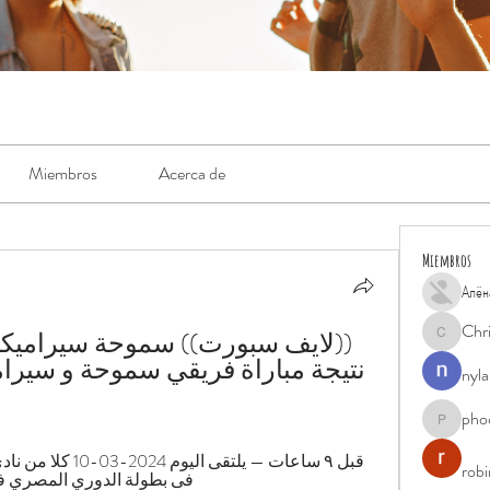
Miembros
Acerca de
Miembros
Алён
Chr
Chris
nyla
pho
phocohan
rob
فى بطولة الدوري المصري فى تمام السا.