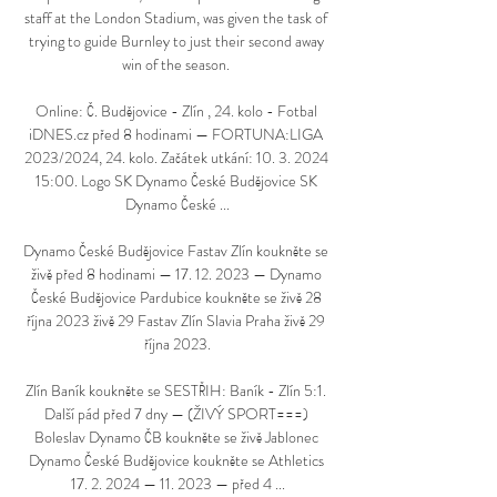
staff at the London Stadium, was given the task of 
trying to guide Burnley to just their second away 
win of the season. 

Online: Č. Budějovice - Zlín , 24. kolo - Fotbal 
iDNES.cz před 8 hodinami — FORTUNA:LIGA 
2023/2024, 24. kolo. Začátek utkání: 10. 3. 2024 
15:00. Logo SK Dynamo České Budějovice SK 
Dynamo České ...

Dynamo České Budějovice Fastav Zlín koukněte se 
živě před 8 hodinami — 17. 12. 2023 — Dynamo 
České Budějovice Pardubice koukněte se živě 28 
října 2023 živě 29 Fastav Zlín Slavia Praha živě 29 
října 2023.

Zlín Baník koukněte se SESTŘIH: Baník - Zlín 5:1. 
Další pád před 7 dny — (ŽIVÝ SPORT===) 
Boleslav Dynamo ČB koukněte se živě Jablonec 
Dynamo České Budějovice koukněte se Athletics 
17. 2. 2024 — 11. 2023 — před 4 ...
