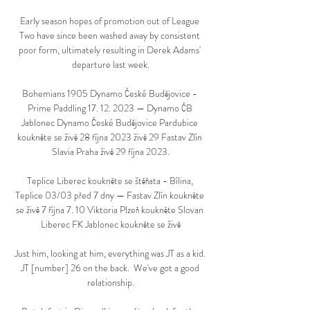
Early season hopes of promotion out of League 
Two have since been washed away by consistent 
poor form, ultimately resulting in Derek Adams' 
departure last week.

Bohemians 1905 Dynamo České Budějovice - 
Prime Paddling 17. 12. 2023 — Dynamo ČB 
Jablonec Dynamo České Budějovice Pardubice 
koukněte se živě 28 října 2023 živě 29 Fastav Zlín 
Slavia Praha živě 29 října 2023.

Teplice Liberec koukněte se štěňata - Bílina, 
Teplice 03/03 před 7 dny — Fastav Zlín koukněte 
se živě 7 října 7. 10 Viktoria Plzeň koukněte Slovan 
Liberec FK Jablonec koukněte se živě

Just him, looking at him, everything was JT as a kid. 
JT [number] 26 on the back.  We've got a good 
relationship.
