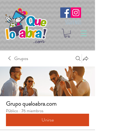
Síguenos
Grupos
Grupo queloabra.com
Público
·
76 miembros
Unirse