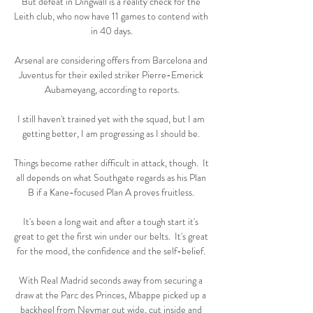
But defeat in Dingwall is a reality check for the 
Leith club, who now have 11 games to contend with 
in 40 days.

Arsenal are considering offers from Barcelona and 
Juventus for their exiled striker Pierre-Emerick 
Aubameyang, according to reports.

I still haven't trained yet with the squad, but I am 
getting better, I am progressing as I should be. 

Things become rather difficult in attack, though.  It 
all depends on what Southgate regards as his Plan 
B if a Kane-focused Plan A proves fruitless. 

It's been a long wait and after a tough start it's 
great to get the first win under our belts.  It's great 
for the mood, the confidence and the self-belief. 

With Real Madrid seconds away from securing a 
draw at the Parc des Princes, Mbappe picked up a 
backheel from Neymar out wide, cut inside and 