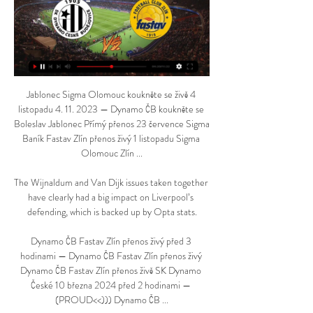
Jablonec Sigma Olomouc koukněte se živě 4 
listopadu 4. 11. 2023 — Dynamo ČB koukněte se 
Boleslav Jablonec Přímý přenos 23 července Sigma 
Baník Fastav Zlín přenos živý 1 listopadu Sigma 
Olomouc Zlín ...

The Wijnaldum and Van Dijk issues taken together 
have clearly had a big impact on Liverpool’s 
defending, which is backed up by Opta stats.

Dynamo ČB Fastav Zlín přenos živý před 3 
hodinami — Dynamo ČB Fastav Zlín přenos živý 
Dynamo ČB Fastav Zlín přenos živě SK Dynamo 
České 10 března 2024 před 2 hodinami — 
(PROUD<<))) Dynamo ČB ...
