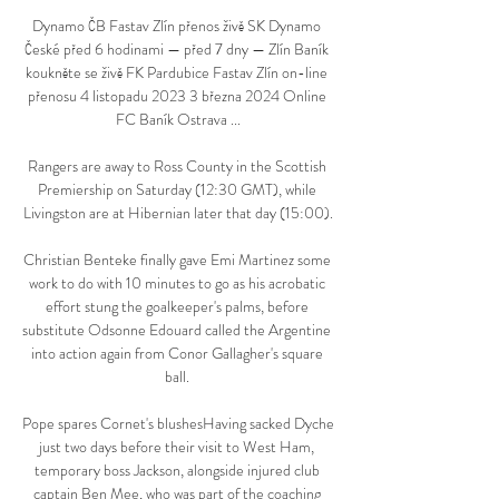
Dynamo ČB Fastav Zlín přenos živě SK Dynamo 
České před 6 hodinami — před 7 dny — Zlín Baník 
koukněte se živě FK Pardubice Fastav Zlín on-line 
přenosu 4 listopadu 2023 3 března 2024 Online 
FC Baník Ostrava ...

Rangers are away to Ross County in the Scottish 
Premiership on Saturday (12:30 GMT), while 
Livingston are at Hibernian later that day (15:00).

Christian Benteke finally gave Emi Martinez some 
work to do with 10 minutes to go as his acrobatic 
effort stung the goalkeeper's palms, before 
substitute Odsonne Edouard called the Argentine 
into action again from Conor Gallagher's square 
ball. 

Pope spares Cornet's blushesHaving sacked Dyche 
just two days before their visit to West Ham, 
temporary boss Jackson, alongside injured club 
captain Ben Mee, who was part of the coaching 