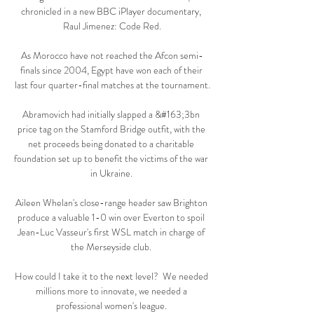
chronicled in a new BBC iPlayer documentary, 
Raul Jimenez: Code Red.

As Morocco have not reached the Afcon semi-
finals since 2004, Egypt have won each of their 
last four quarter-final matches at the tournament.

Abramovich had initially slapped a &#163;3bn 
price tag on the Stamford Bridge outfit, with the 
net proceeds being donated to a charitable 
foundation set up to benefit the victims of the war 
in Ukraine. 

Aileen Whelan's close-range header saw Brighton 
produce a valuable 1-0 win over Everton to spoil 
Jean-Luc Vasseur's first WSL match in charge of 
the Merseyside club. 

How could I take it to the next level?  We needed 
millions more to innovate, we needed a 
professional women's league. 
