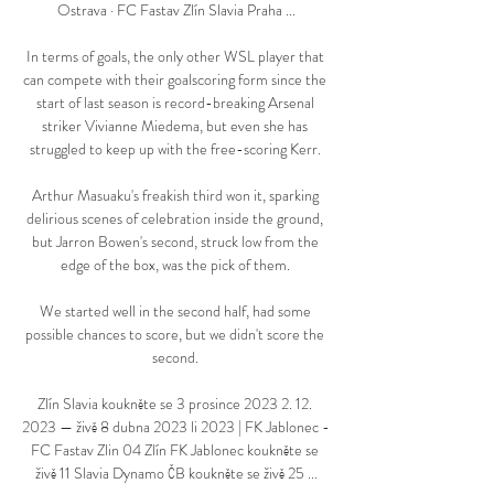
Ostrava · FC Fastav Zlín Slavia Praha ...

In terms of goals, the only other WSL player that 
can compete with their goalscoring form since the 
start of last season is record-breaking Arsenal 
striker Vivianne Miedema, but even she has 
struggled to keep up with the free-scoring Kerr. 

Arthur Masuaku's freakish third won it, sparking 
delirious scenes of celebration inside the ground, 
but Jarron Bowen's second, struck low from the 
edge of the box, was the pick of them. 

We started well in the second half, had some 
possible chances to score, but we didn't score the 
second. 

Zlín Slavia koukněte se 3 prosince 2023 2. 12. 
2023 — živě 8 dubna 2023 li 2023 | FK Jablonec - 
FC Fastav Zlin 04 Zlín FK Jablonec koukněte se 
živě 11 Slavia Dynamo ČB koukněte se živě 25 ...
