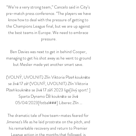
“We’re a very strong team,” Cancelo said in City’s 
pre-match press conference. “The players we have 
know how to deal with the pressure of getting to 
the Champions League final, but we are up against 
the best teams in Europe. We need to embrace 
pressure.

Ben Davies was next to get in behind Cooper, 
managing to get his shot away as he went to ground 
but Meslier made yet another smart save. 

(VOLNÝ, UVOLNIT) Zlín Viktoria Plzeň koukněte 
se živě 17 zář (VOLNÝ, UVOLNIT) Zlín Viktoria 
Plzeň koukněte se živě 17 září 2023 liga[živý sport! ] 
Sparta Dynamo ČB koukněte se živě 
05/04/2023[fotbal###] Liberec Zlín ...

The dramatic tale of how team-mates feared for 
Jimenez's life as he laid prostrate on the pitch, and 
his remarkable recovery and return to Premier 
League action in the months that followed, is 