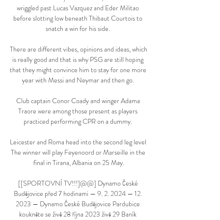
wriggled past Lucas Vazquez and Eder Militao 
before slotting low beneath Thibaut Courtois to 
snatch a win for his side. 

There are different vibes, opinions and ideas, which 
is really good and that is why PSG are still hoping 
that they might convince him to stay for one more 
year with Messi and Neymar and then go. 

Club captain Conor Coady and winger Adama 
Traore were among those present as players 
practiced performing CPR on a dummy. 

Leicester and Roma head into the second leg level  
The winner will play Feyenoord or Marseille in the 
final in Tirana, Albania on 25 May.

[[SPORTOVNÍ TV!!!]@@] Dynamo České 
Budějovice před 7 hodinami — 9. 2. 2024 — 12. 
2023 — Dynamo České Budějovice Pardubice 
koukněte se živě 28 října 2023 živě 29 Baník 